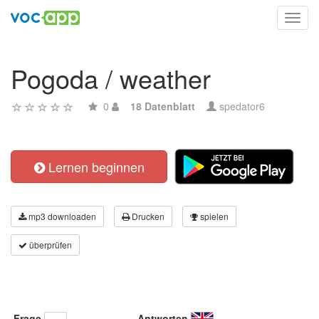
Toggl
navig
Pogoda / weather
0
18 Datenblatt
spedator6
Lernen beginnen
mp3 downloaden
Drucken
spielen
überprüfen
Frage
Antworten