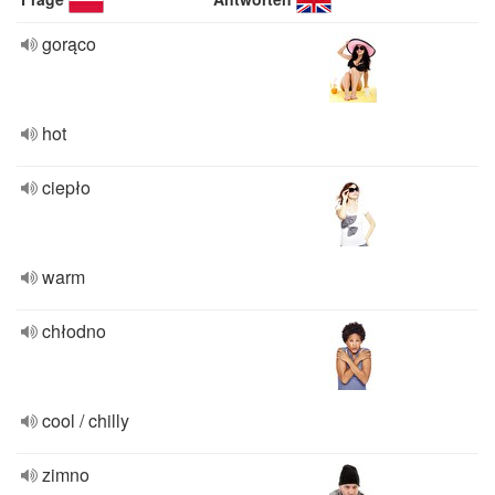
gorąco
hot
ciepło
warm
chłodno
cool / chilly
zimno