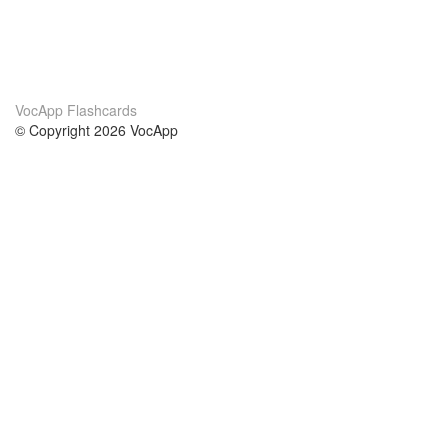
VocApp Flashcards
© Copyright 2026 VocApp
02-798 Mielczarskiego 8/58
Warsaw, Poland (EU)
Wir Über Uns
Bedingungen
unser Team
100% Garantie
Blog
Datenschutzrichtlinie
Vorschriften
In Kontakt Treten