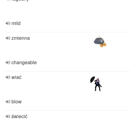
mild
zmienna
changeable
wiać
blow
świecić