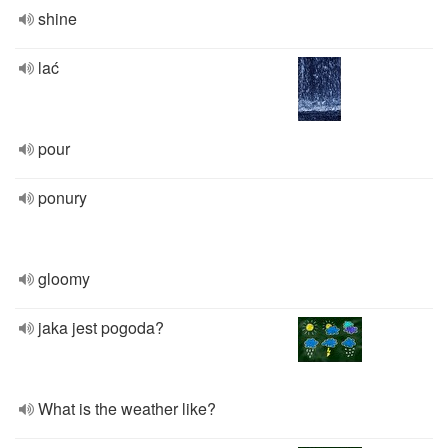
shine
lać
pour
ponury
gloomy
jaka jest pogoda?
What is the weather like?