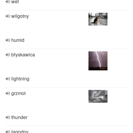
wet
wilgotny
humid
błyskawica
lightning
grzmot
thunder
łagodny