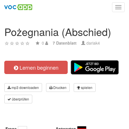
Toggl
navig
Pożegnania (Abschied)
0
7 Datenblatt
dariak4
Lernen beginnen
mp3 downloaden
Drucken
spielen
überprüfen
Frage
Antworten