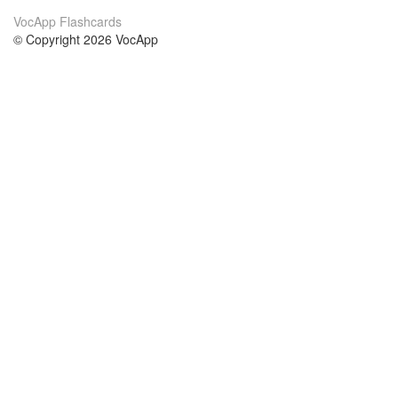
VocApp Flashcards
© Copyright 2026 VocApp
02-798 Mielczarskiego 8/58
Warsaw, Poland (EU)
Wir Über Uns
Bedingungen
unser Team
100% Garantie
Blog
Datenschutzrichtlinie
Vorschriften
In Kontakt Treten
BIPR
kontaktieren
Kurse
Hilfe
die Wissenschaft Englisch
Häufig gestellte Fragen