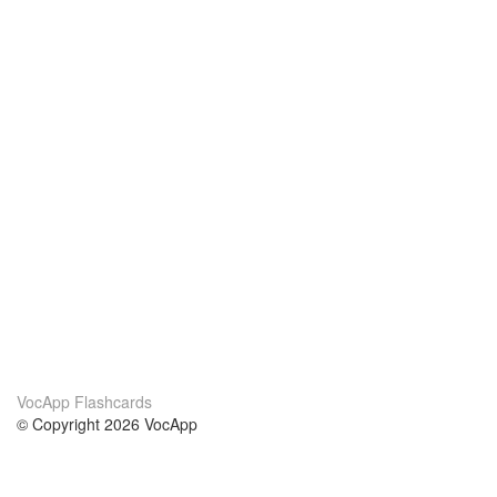
VocApp Flashcards
© Copyright 2026 VocApp
02-798 Mielczarskiego 8/58
Warsaw, Poland (EU)