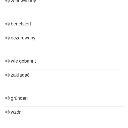
zachwycony
begeistert
oczarowany
wie gebannt
zakładać
gründen
wzór