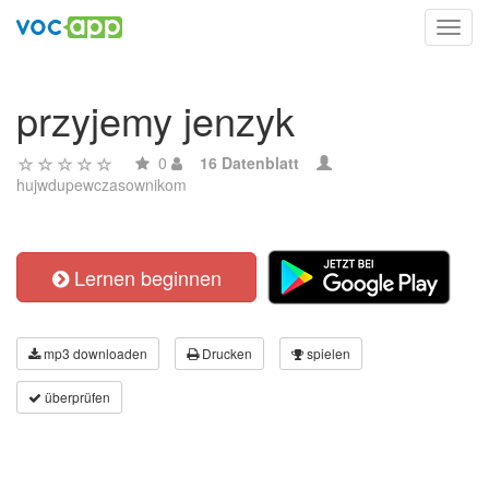
Toggl
navig
przyjemy jenzyk
0
16 Datenblatt
hujwdupewczasownikom
Lernen beginnen
mp3 downloaden
Drucken
spielen
überprüfen