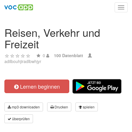
Toggl
navig
Reisen, Verkehr und
Freizeit
0
100 Datenblatt
adilbouhjiradlbwhjyr
Lernen beginnen
mp3 downloaden
Drucken
spielen
überprüfen