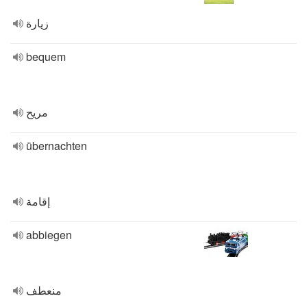
زيارة
bequem
مريح
übernachten
إقامة
abbiegen
منعطف