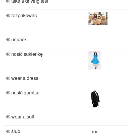
take a driving test
rozpakować
unpack
nosić sukienkę
wear a dress
nosić garnitur
wear a suit
ślub