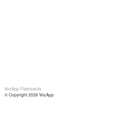
VocApp Flashcards
© Copyright 2026 VocApp
02-798 Mielczarskiego 8/58
Warsaw, Poland (EU)