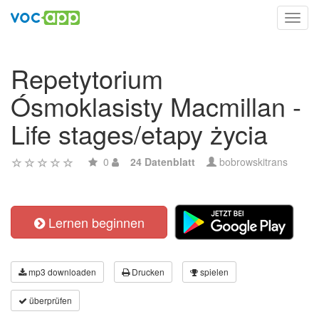
Toggl
navig
Repetytorium
Ósmoklasisty Macmillan -
Life stages/etapy życia
0
24 Datenblatt
bobrowskitrans
Lernen beginnen
mp3 downloaden
Drucken
spielen
überprüfen