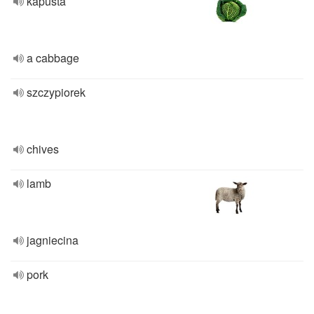
kapusta
a cabbage
szczypiorek
chives
lamb
jagniecina
pork