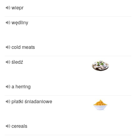
wiepr
wędliny
cold meats
śledź
a herring
płatki śniadaniowe
cereals