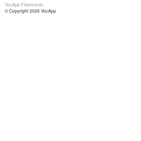
VocApp Flashcards
© Copyright 2026 VocApp
02-798 Mielczarskiego 8/58
Warsaw, Poland (EU)
Wir Über Uns
Bedingungen
unser Team
100% Garantie
Blog
Datenschutzrichtlinie
Vorschriften
In Kontakt Treten
BIPR
kontaktieren
Kurse
Hilfe
die Wissenschaft Englisch
Häufig gestellte Fragen
die Wissenschaft Spanisch