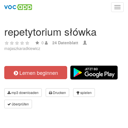
Toggl
navig
repetytorium słówka
0
24 Datenblatt
majaszkaradkiewicz
Lernen beginnen
mp3 downloaden
Drucken
spielen
überprüfen