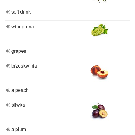
soft drink
winogrona
grapes
brzoskwinia
a peach
śliwka
a plum