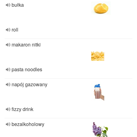
bułka
roll
makaron nitki
pasta noodles
napój gazowany
fizzy drink
bezalkoholowy