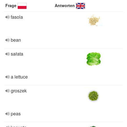
Frage
Antworten
fasola
bean
sałata
a lettuce
groszek
peas