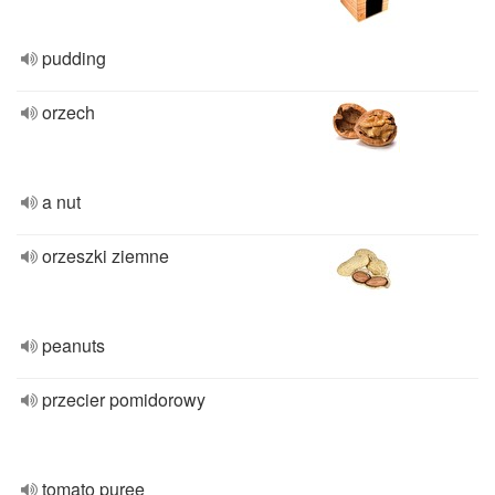
pudding
orzech
a nut
orzeszki ziemne
peanuts
przecier pomidorowy
tomato puree