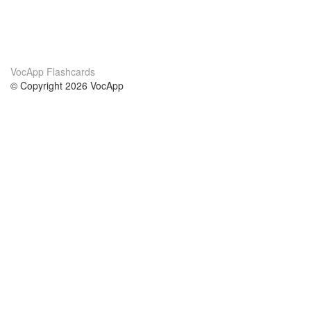
VocApp Flashcards
© Copyright 2026 VocApp
02-798 Mielczarskiego 8/58
Warsaw, Poland (EU)
Wir Über Uns
Bedingungen
unser Team
100% Garantie
Blog
Datenschutzrichtlinie
Vorschriften
In Kontakt Treten