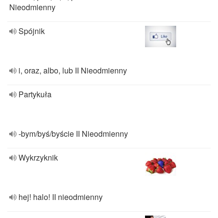
Nieodmienny
Spójnik
i, oraz, albo, lub II Nieodmienny
Partykuła
-bym/byś/byście II Nieodmienny
Wykrzyknik
hej! halo! II nieodmienny