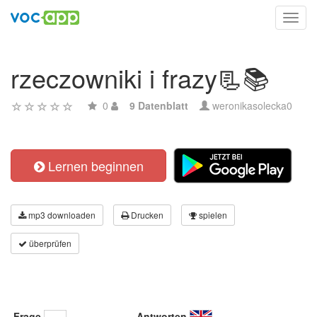
Toggl
navig
rzeczowniki i frazy📃📚
0
9 Datenblatt
weronikasolecka0
Lernen beginnen
mp3 downloaden
Drucken
spielen
überprüfen
Frage
Antworten