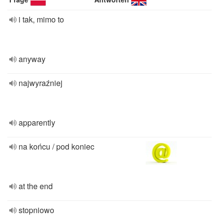
i tak, mimo to
anyway
najwyraźniej
apparently
na końcu / pod koniec
at the end
stopniowo