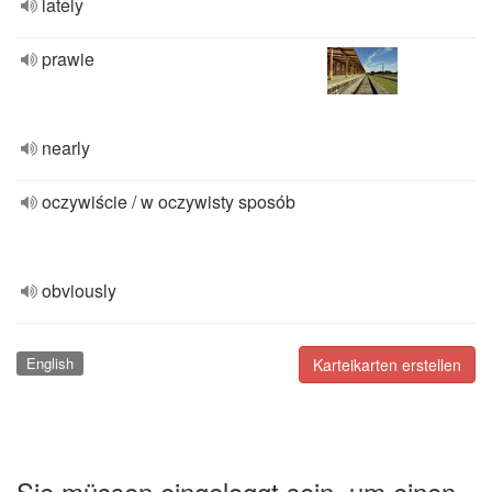
lately
prawie
nearly
oczywiście / w oczywisty sposób
obviously
English
Karteikarten erstellen
Sie müssen eingeloggt sein, um einen