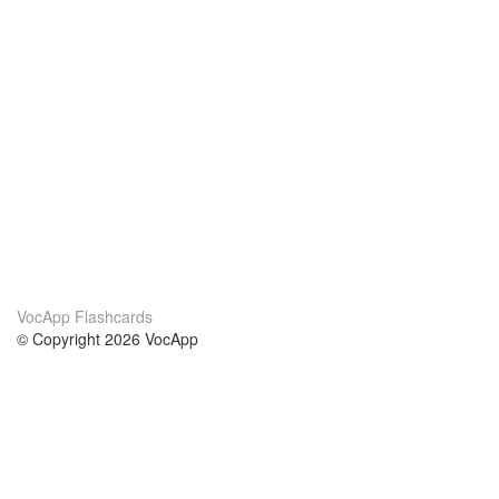
VocApp Flashcards
© Copyright 2026 VocApp
02-798 Mielczarskiego 8/58
Warsaw, Poland (EU)