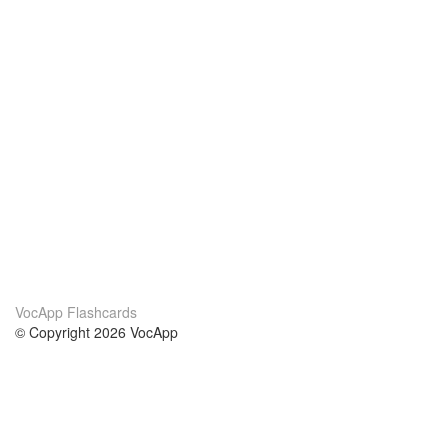
VocApp Flashcards
© Copyright 2026 VocApp
02-798 Mielczarskiego 8/58
Warsaw, Poland (EU)