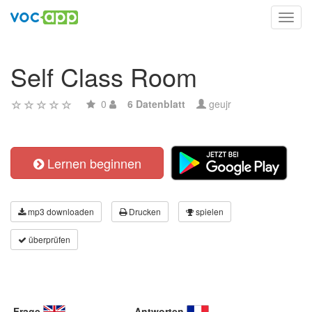
Toggl
navig
Self Class Room
0
6 Datenblatt
geujr
Lernen beginnen
mp3 downloaden
Drucken
spielen
überprüfen
Frage
Antworten