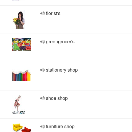
florist's
greengrocer's
stationery shop
shoe shop
furniture shop