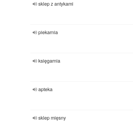
sklep z antykami
piekarnia
księgarnia
apteka
sklep mięsny