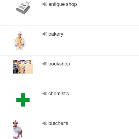
antique shop
bakery
bookshop
chemist's
butcher's