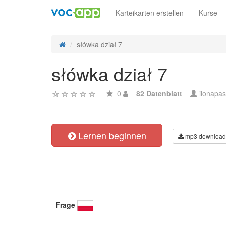
Karteikarten erstellen
Kurse
słówka dział 7
słówka dział 7
0
82 Datenblatt
ilonapas
Lernen beginnen
mp3 download
Frage