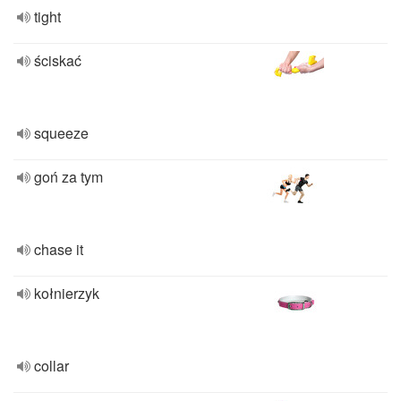
tight
ściskać
squeeze
goń za tym
chase it
kołnierzyk
collar