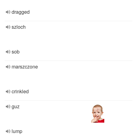
dragged
szloch
sob
marszczone
crinkled
guz
lump