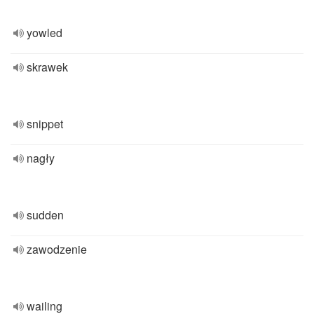
yowled
skrawek
snippet
nagły
sudden
zawodzenie
wailing