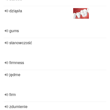
dziąsła
gums
stanowczość
firmness
jędrne
firm
zdumienie