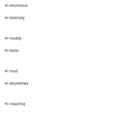
enormous
błotnisty
muddy
błoto
mud
dociekliwy
inquiring