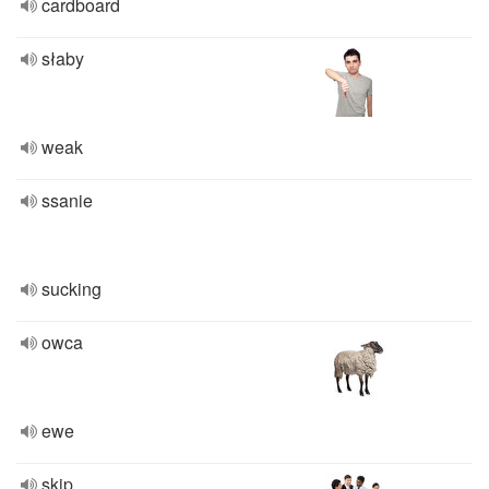
cardboard
słaby
weak
ssanie
sucking
owca
ewe
skip