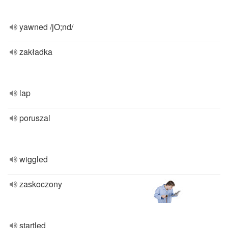
yawned /jO;nd/
zakładka
lap
poruszal
wiggled
zaskoczony
startled