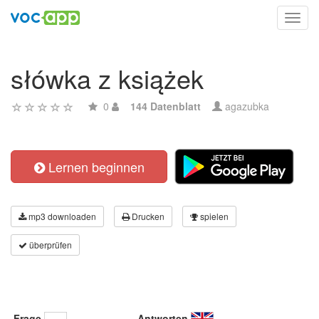
Toggl
navig
słówka z książek
0
144 Datenblatt
agazubka
Lernen beginnen
mp3 downloaden
Drucken
spielen
überprüfen
Frage
Antworten