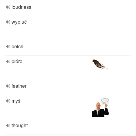
loudness
wypluć
belch
pióro
feather
myśl
thought