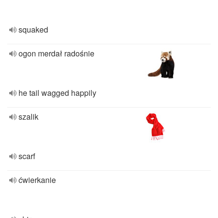
squaked
ogon merdał radośnie
he tail wagged happily
szalik
scarf
ćwierkanie