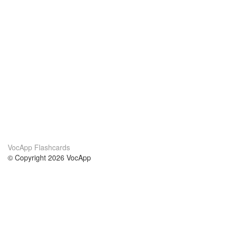
VocApp Flashcards
© Copyright 2026 VocApp
02-798 Mielczarskiego 8/58
Warsaw, Poland (EU)