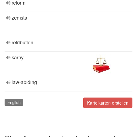
reform
zemsta
retribution
karny
law-abiding
English
Karteikarten erstellen