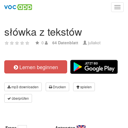
Toggl
navig
słówka z tekstów
0
64 Datenblatt
juliakot
Lernen beginnen
mp3 downloaden
Drucken
spielen
überprüfen
Frage
Antworten