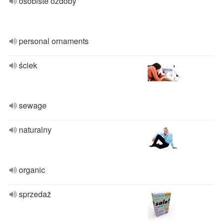
osobiste ozdoby
personal ornaments
ściek
sewage
naturalny
organic
sprzedaż