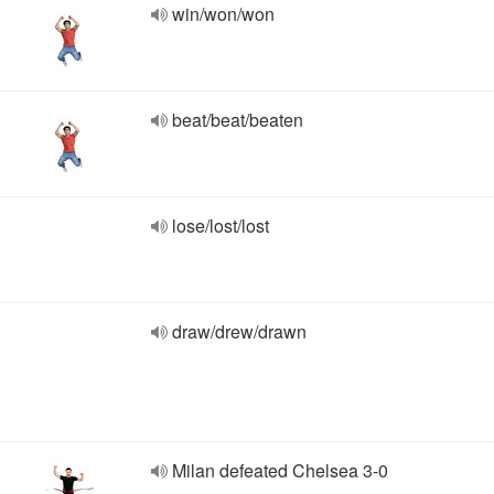
win/won/won
beat/beat/beaten
lose/lost/lost
draw/drew/drawn
Milan defeated Chelsea 3-0