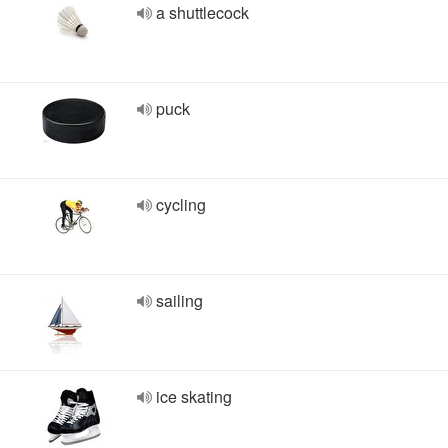
a shuttlecock
puck
cycling
sailing
ice skating