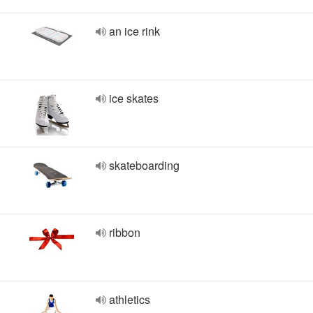
an ice rink
ice skates
skateboarding
ribbon
athletics