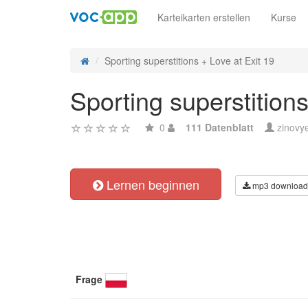
Karteikarten erstellen
Kurse
Sporting superstitions + Love at Exit 19
Sporting superstitions
0
111 Datenblatt
zinovy
Lernen beginnen
mp3 download
Frage