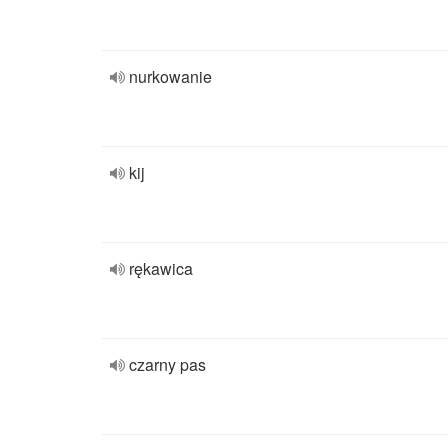
nurkowanie
kij
rękawica
czarny pas