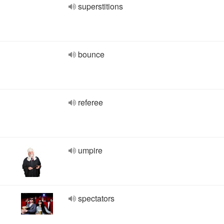
superstitions
bounce
referee
umpire
spectators