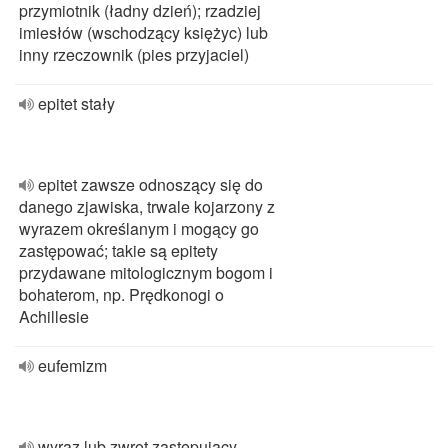
przymiotnik (ładny dzień); rzadziej
imiesłów (wschodzący księżyc) lub
inny rzeczownik (pies przyjaciel)
epitet stały
epitet zawsze odnoszący się do
danego zjawiska, trwale kojarzony z
wyrazem określanym i mogący go
zastępować; takie są epitety
przydawane mitologicznym bogom i
bohaterom, np. Prędkonogi o
Achillesie
eufemizm
wyraz lub zwrot zastępujący