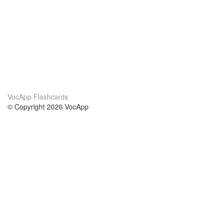
VocApp Flashcards
© Copyright 2026 VocApp
02-798 Mielczarskiego 8/58
Warsaw, Poland (EU)