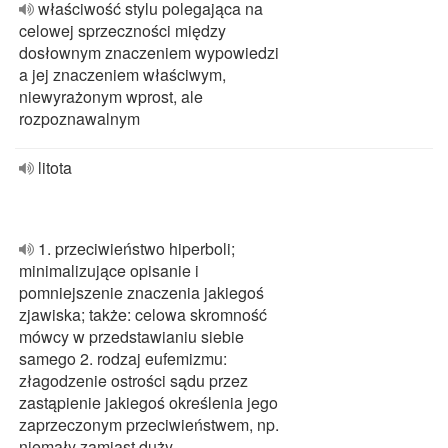
właściwość stylu polegająca na
celowej sprzeczności między
dosłownym znaczeniem wypowiedzi
a jej znaczeniem właściwym,
niewyrażonym wprost, ale
rozpoznawalnym
litota
1. przeciwieństwo hiperboli;
minimalizujące opisanie i
pomniejszenie znaczenia jakiegoś
zjawiska; także: celowa skromność
mówcy w przedstawianiu siebie
samego 2. rodzaj eufemizmu:
złagodzenie ostrości sądu przez
zastąpienie jakiegoś określenia jego
zaprzeczonym przeciwieństwem, np.
niemały zamiast duży