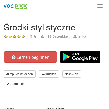
Toggl
navig
Środki stylistyczne
5
1
18 Datenblatt
lenka1
Lernen beginnen
mp3 downloaden
Drucken
spielen
überprüfen
Frage
Antworten