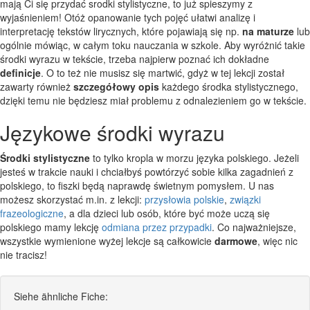
mają Ci się przydać srodki stylistyczne, to już spieszymy z
wyjaśnieniem! Otóż opanowanie tych pojęć ułatwi analizę i
interpretację tekstów lirycznych, które pojawiają się np.
na maturze
lub
ogólnie mówiąc, w całym toku nauczania w szkole. Aby wyróżnić takie
środki wyrazu w tekście, trzeba najpierw poznać ich dokładne
definicje
. O to też nie musisz się martwić, gdyż w tej lekcji został
zawarty również
szczegółowy opis
każdego środka stylistycznego,
dzięki temu nie będziesz miał problemu z odnalezieniem go w tekście.
Językowe środki wyrazu
Środki stylistyczne
to tylko kropla w morzu języka polskiego. Jeżeli
jesteś w trakcie nauki i chciałbyś powtórzyć sobie kilka zagadnień z
polskiego, to fiszki będą naprawdę świetnym pomysłem. U nas
możesz skorzystać m.in. z lekcji:
przysłowia polskie
,
związki
frazeologiczne
, a dla dzieci lub osób, które być może uczą się
polskiego mamy lekcję
odmiana przez przypadki
. Co najważniejsze,
wszystkie wymienione wyżej lekcje są całkowicie
darmowe
, więc nic
nie tracisz!
Siehe ähnliche Fiche: