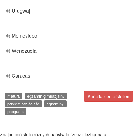
Urugwaj
Montevideo
Wenezuela
Caracas
matura
egzamin gimnazjalny
Karteikarten erstellen
przedmioty ścisłe
egzaminy
geografia
Znajomość stolic różnych państw to rzecz niezbędna u