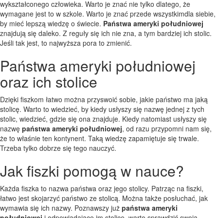
wykształconego człowieka. Warto je znać nie tylko dlatego, że
wymagane jest to w szkole. Warto je znać przede wszystkimdla siebie,
by mieć lepszą wiedzę o świecie.
Państwa ameryki południowej
znajdują się daleko. Z reguły się ich nie zna, a tym bardziej ich stolic.
Jeśli tak jest, to najwyższa pora to zmienić.
Państwa ameryki południowej
oraz ich stolice
Dzięki fiszkom łatwo można przyswoić sobie, jakie państwo ma jaką
stolicę. Warto to wiedzieć, by kiedy usłyszy się nazwę jednej z tych
stolic, wiedzieć, gdzie się ona znajduje. Kiedy natomiast usłyszy się
nazwę
państwa ameryki południowej
, od razu przypomni nam się,
że to właśnie ten kontynent. Taką wiedzę zapamiętuje się trwale.
Trzeba tylko dobrze się tego nauczyć.
Jak fiszki pomogą w nauce?
Każda fiszka to nazwa państwa oraz jego stolicy. Patrząc na fiszki,
łatwo jest skojarzyć państwo ze stolicą. Można także posłuchać, jak
wymawia się ich nazwy. Poznawszy już
państwa ameryki
południowej
i odpowiadające im stolice, warto sprawdzić swoją