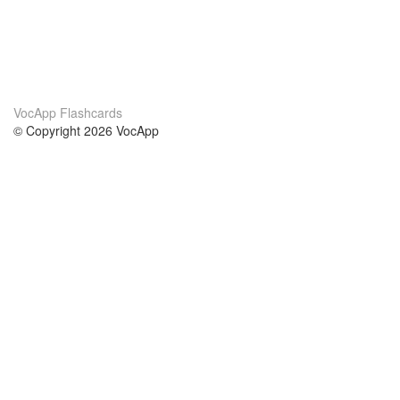
VocApp Flashcards
© Copyright 2026 VocApp
02-798 Mielczarskiego 8/58
Warsaw, Poland (EU)
Wir Über Uns
Bedingungen
unser Team
100% Garantie
Blog
Datenschutzrichtlinie