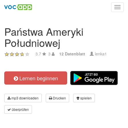
Toggl
navig
Państwa Ameryki
Południowej
3.7
3
12 Datenblatt
lenka1
Lernen beginnen
mp3 downloaden
Drucken
spielen
überprüfen