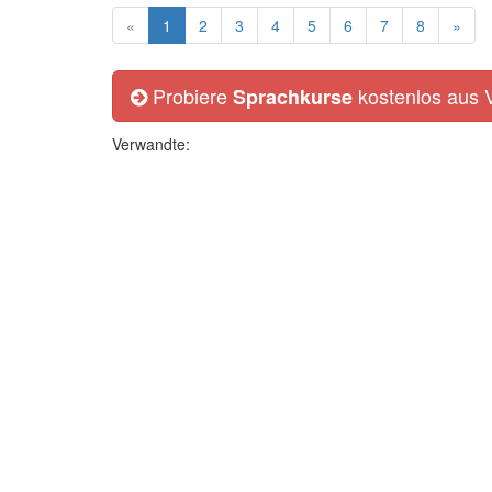
«
1
2
3
4
5
6
7
8
»
Probiere
kostenlos aus
Sprachkurse
Verwandte: