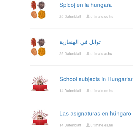
Spicoj en la hungara
25 Datenblatt
ultimate.eo.hu
توابل في الهنغارية
25 Datenblatt
ultimate.ar.hu
School subjects in Hungaria
14 Datenblatt
ultimate.en.hu
Las asignaturas en húngaro
14 Datenblatt
ultimate.es.hu