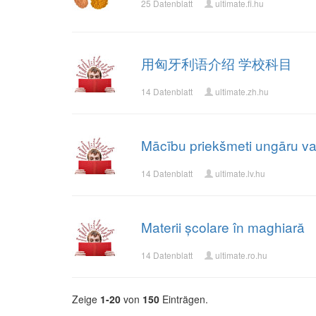
25 Datenblatt
ultimate.fi.hu
用匈牙利语介绍 学校科目
14 Datenblatt
ultimate.zh.hu
Mācību priekšmeti ungāru v
14 Datenblatt
ultimate.lv.hu
Materii școlare în maghiară
14 Datenblatt
ultimate.ro.hu
Zeige
1-20
von
150
Einträgen.