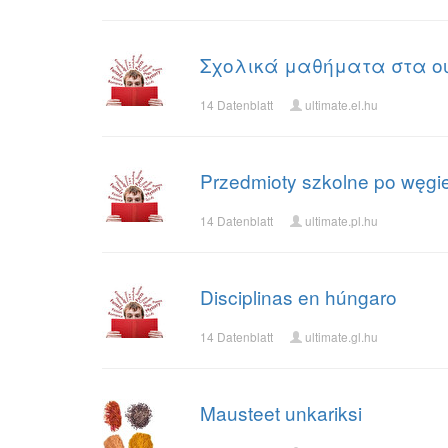
Σχολικά μαθήματα στα ο
14 Datenblatt
ultimate.el.hu
Przedmioty szkolne po węgi
14 Datenblatt
ultimate.pl.hu
Disciplinas en húngaro
14 Datenblatt
ultimate.gl.hu
Mausteet unkariksi