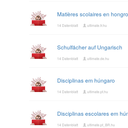
Matières scolaires en hongro
14 Datenblatt
ultimate.fr.hu
Schulfächer auf Ungarisch
14 Datenblatt
ultimate.de.hu
Disciplinas em húngaro
14 Datenblatt
ultimate.pt.hu
Disciplinas escolares em hú
14 Datenblatt
ultimate.pt_BR.hu