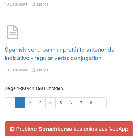
10 Datenblatt
Mangel
Spanish verb 'parir' in pretérito anterior de
indicativo - regular verbs conjugation
10 Datenblatt
Mangel
Zeige
1-20
von
150
Einträgen.
«
1
2
3
4
5
6
7
8
»
Probiere
kostenlos aus VocApp
Sprachkurse