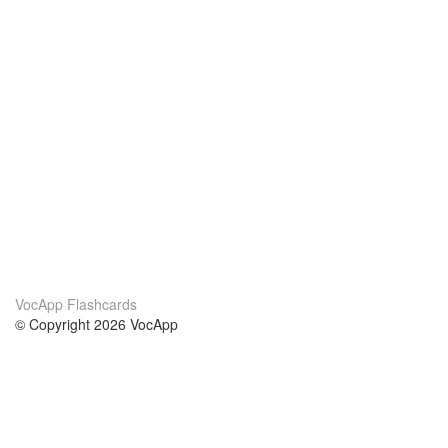
VocApp Flashcards
© Copyright 2026 VocApp
02-798 Mielczarskiego 8/58
Warsaw, Poland (EU)