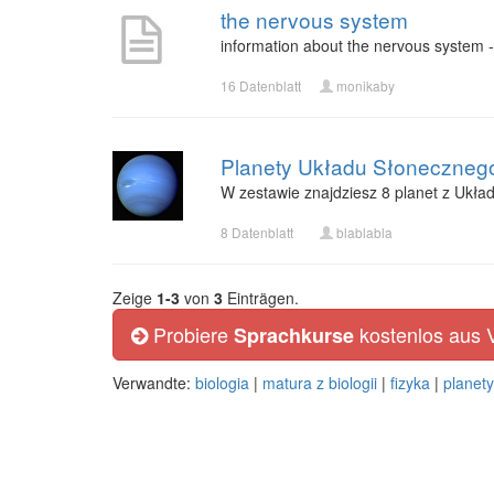
the nervous system
information about the nervous system - 
16 Datenblatt
monikaby
Planety Układu Słoneczneg
W zestawie znajdziesz 8 planet z Układ
8 Datenblatt
blablabla
Zeige
1-3
von
3
Einträgen.
Probiere
kostenlos aus
Sprachkurse
Verwandte:
biologia
|
matura z biologii
|
fizyka
|
planet