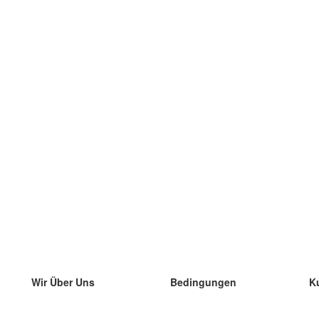
Wir Über Uns
Bedingungen
K
unser Team
100% Garantie
di
Blog
Datenschutzrichtlinie
di