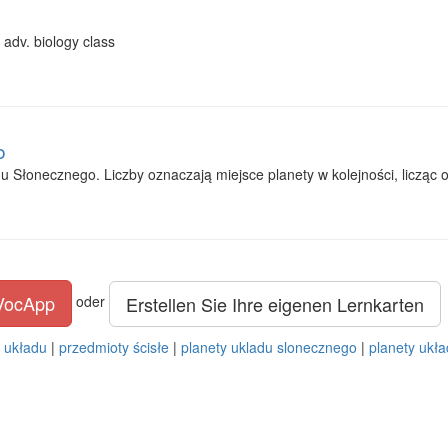
adv. biology class
o
u Słonecznego. Liczby oznaczają miejsce planety w kolejności, licząc 
 VocApp
Erstellen Sie Ihre eigenen Lernkarten
oder
y układu
|
przedmioty ścisłe
|
planety ukladu slonecznego
|
planety ukł