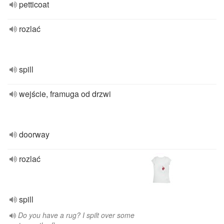
petticoat
rozlać
spill
wejście, framuga od drzwi
doorway
rozlać
spill
Do you have a rug? I spilt over some