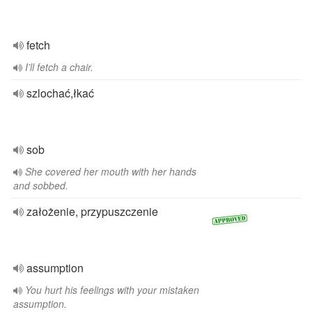
fetch
I’ll fetch a chair.
szlochać,łkać
sob
She covered her mouth with her hands
and sobbed.
założenie, przypuszczenie
assumption
You hurt his feelings with your mistaken
assumption.