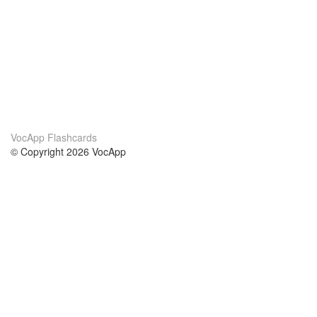
VocApp Flashcards
© Copyright 2026 VocApp
02-798 Mielczarskiego 8/58
Warsaw, Poland (EU)