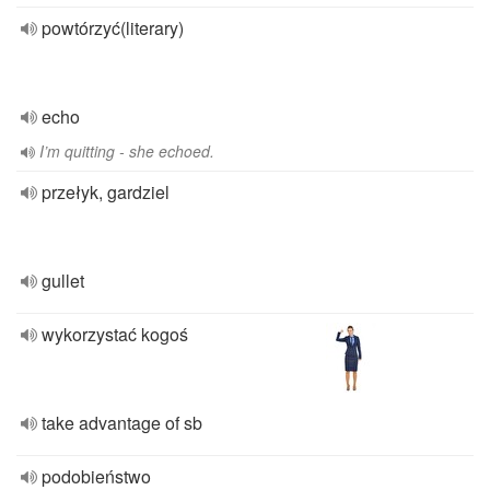
powtórzyć(literary)
echo
I’m quitting - she echoed.
przełyk, gardziel
gullet
wykorzystać kogoś
take advantage of sb
podobieństwo