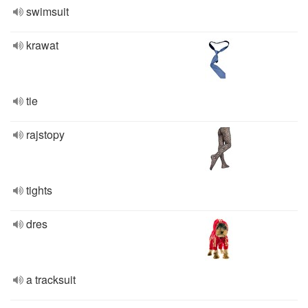
swimsuit
krawat
tie
rajstopy
tights
dres
a tracksuit