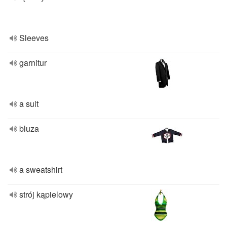
Sleeves
garnitur
a suit
bluza
a sweatshirt
strój kąpielowy