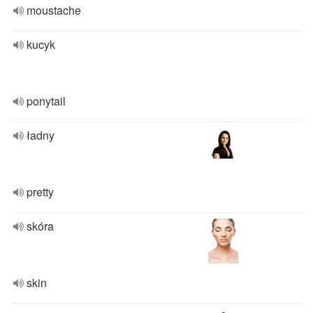
moustache
kucyk
ponytail
ładny
pretty
skóra
skin