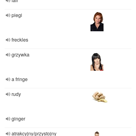
fair
piegi
freckles
grzywka
a fringe
rudy
ginger
atrakcyjny/przystojny