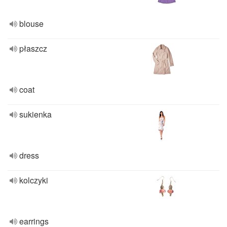
blouse
płaszcz
coat
sukienka
dress
kolczyki
earrings