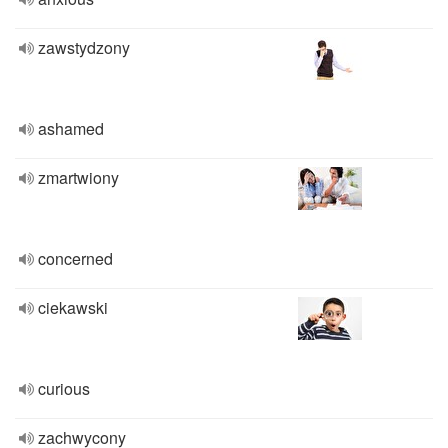
zawstydzony
ashamed
zmartwiony
concerned
ciekawski
curious
zachwycony