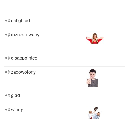
delighted
rozczarowany
disappointed
zadowolony
glad
winny