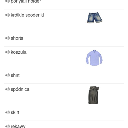
ponytail holder
krótkie spodenki
shorts
koszula
shirt
spódnica
skirt
rękawy