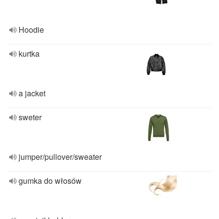
Hoodie
kurtka
a jacket
sweter
jumper/pullover/sweater
gumka do włosów