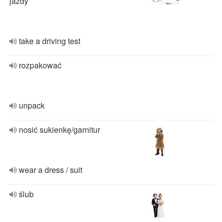
jazdy
take a driving test
rozpakować
unpack
nosić sukienkę/garnitur
wear a dress / suit
ślub