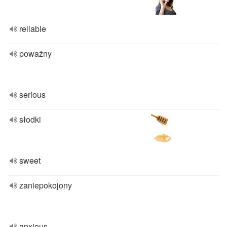
reliable
poważny
serious
słodki
sweet
zaniepokojony
anxious