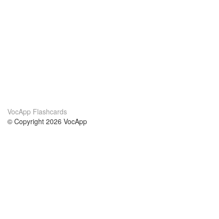
VocApp Flashcards
© Copyright 2026 VocApp
02-798 Mielczarskiego 8/58
Warsaw, Poland (EU)