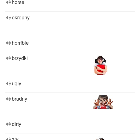
horse
okropny
horrible
brzydki
ugly
brudny
dirty
zły