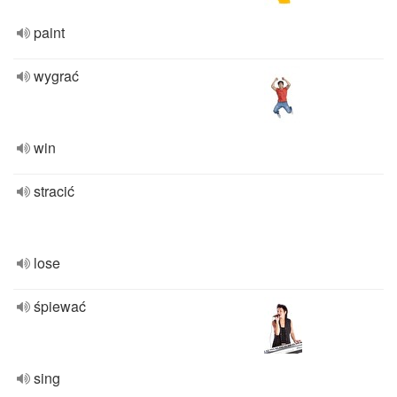
paint
wygrać
win
stracić
lose
śpiewać
sing