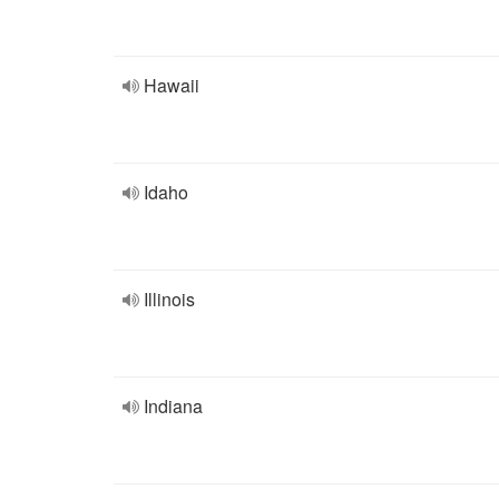
Hawaii
Idaho
Illinois
Indiana