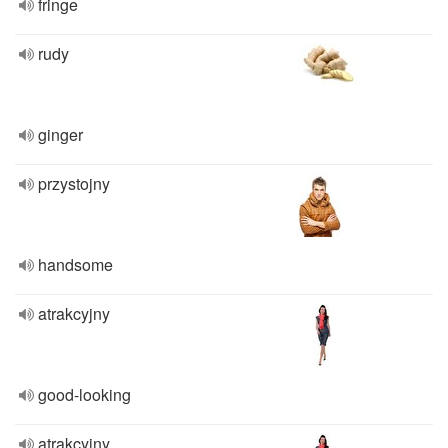
fringe
rudy
ginger
przystojny
handsome
atrakcyjny
good-looking
atrakcyjny