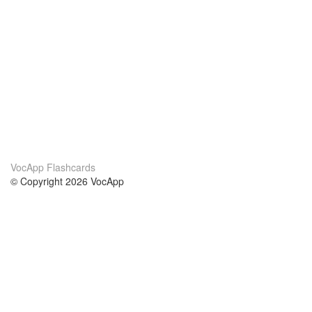
VocApp Flashcards
© Copyright 2026 VocApp
02-798 Mielczarskiego 8/58
Warsaw, Poland (EU)