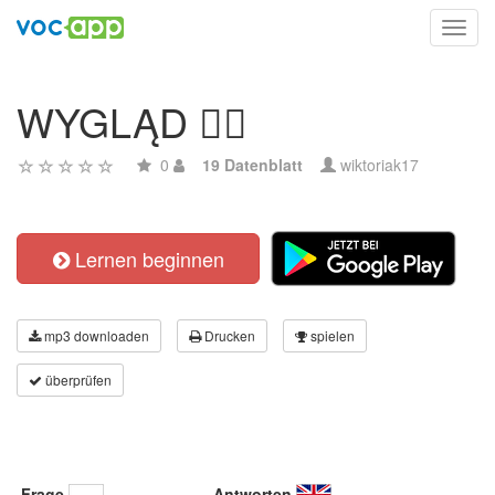
Toggl
navig
WYGLĄD 🙆‍♀️
0
19 Datenblatt
wiktoriak17
Lernen beginnen
mp3 downloaden
Drucken
spielen
überprüfen
Frage
Antworten