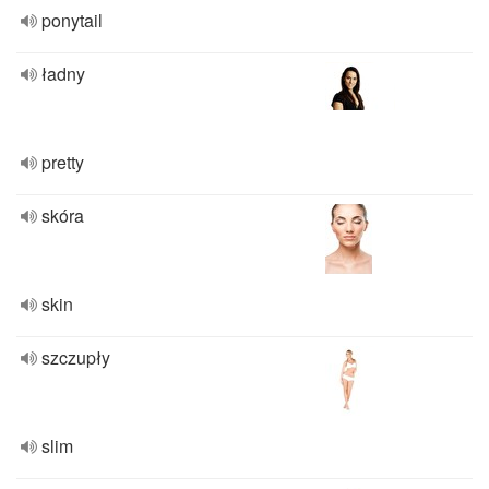
ponytail
ładny
pretty
skóra
skin
szczupły
slim