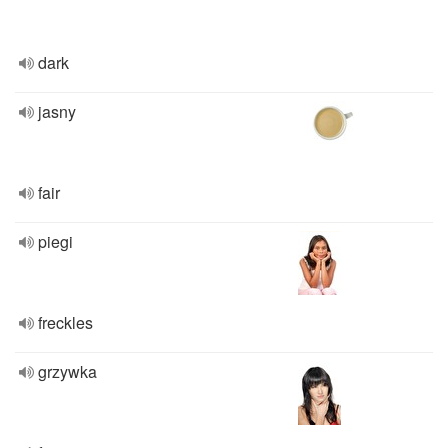
dark
jasny
fair
piegi
freckles
grzywka