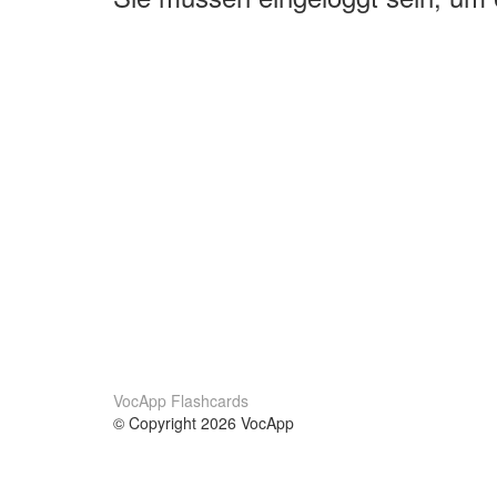
VocApp Flashcards
© Copyright 2026 VocApp
02-798 Mielczarskiego 8/58
Warsaw, Poland (EU)