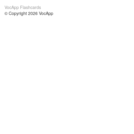
VocApp Flashcards
© Copyright 2026 VocApp
02-798 Mielczarskiego 8/58
Warsaw, Poland (EU)
Wir Über Uns
Bedingungen
unser Team
100% Garantie
Blog
Datenschutzrichtlinie
Vorschriften
In Kontakt Treten
BIPR
kontaktieren
Kurse
Hilfe
die Wissenschaft Englisch
Häufig gestellte Fragen