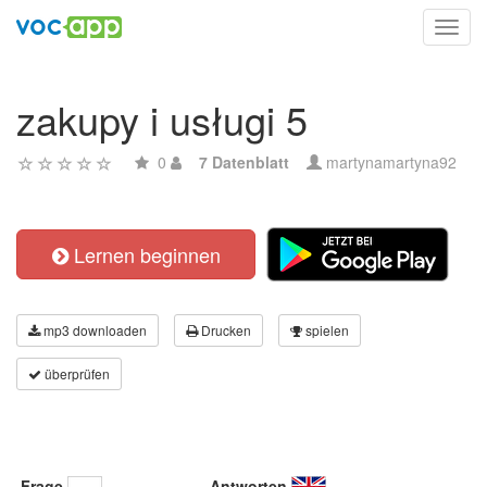
Toggl
navig
zakupy i usługi 5
0
7 Datenblatt
martynamartyna92
Lernen beginnen
mp3 downloaden
Drucken
spielen
überprüfen
Frage
Antworten