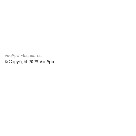
VocApp Flashcards
© Copyright 2026 VocApp
02-798 Mielczarskiego 8/58
Warsaw, Poland (EU)
Wir Über Uns
Bedingungen