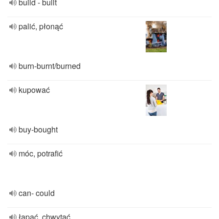
build - built
palić, płonąć
burn-burnt/burned
kupować
buy-bought
móc, potrafić
can- could
łapać, chwytać