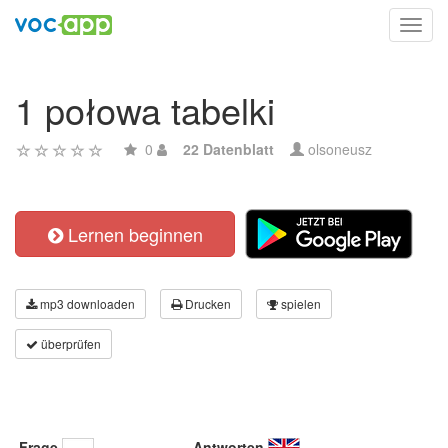
Toggl
navig
1 połowa tabelki
0
22 Datenblatt
olsoneusz
Lernen beginnen
mp3 downloaden
Drucken
spielen
überprüfen
Frage
Antworten