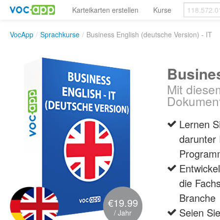
Karteikarten erstellen
Kurse
VocApp
/
Sprachkurse
/
Business English (deutsche Version) - IT
Busines
Mit diese
Dokumenta
Lernen Si
darunter 
Programm
Entwicke
die Fach
Branche
€19.99
Seien Si
/ Jahr