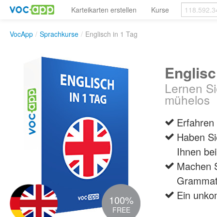
Karteikarten erstellen
Kurse
VocApp
/
Sprachkurse
/
Englisch in 1 Tag
Englisc
Lernen S
mühelos
Erfahren 
Haben Sie
Ihnen bei
Machen S
Grammati
Ein unkom
100%
FREE