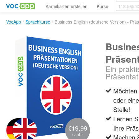
Karteikarten erstellen
Kurse
VocApp
/
Sprachkurse
/
Business English (deutsche Version) - Prä
Busines
Präsen
Ein prakt
Präsentat
Möchten S
oder eine
Stelle!
Lernen S
€19.99
Ihre Präs
/ Jahr
Machen Si