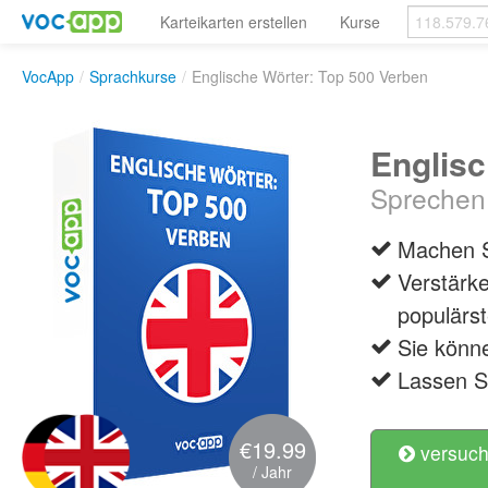
Karteikarten erstellen
Kurse
VocApp
/
Sprachkurse
/
Englische Wörter: Top 500 Verben
Englisc
Sprechen 
Machen Si
Verstärke
populärs
Sie könne
Lassen Si
€19.99
versuch
/ Jahr