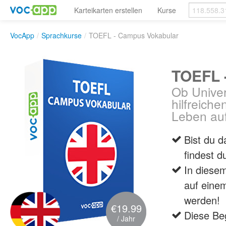
Karteikarten erstellen
Kurse
VocApp
/
Sprachkurse
/
TOEFL - Campus Vokabular
TOEFL 
Ob Univer
hilfreich
Leben au
Bist du 
findest d
In diesem
auf eine
werden!
€19.99
Diese Beg
/ Jahr