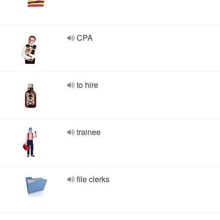
CPA
to hire
trainee
file clerks