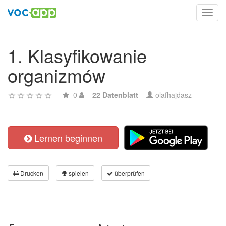
Toggl
navig
1. Klasyfikowanie
organizmów
0
22 Datenblatt
olafhajdasz
Lernen beginnen
Drucken
spielen
überprüfen