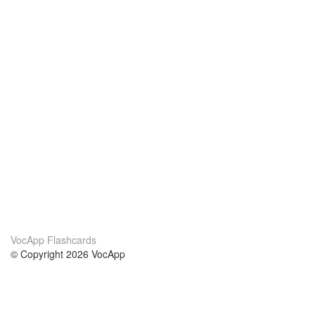
VocApp Flashcards
© Copyright 2026 VocApp
02-798 Mielczarskiego 8/58
Warsaw, Poland (EU)