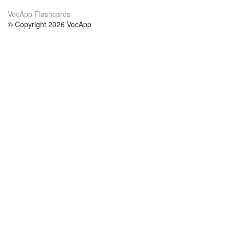
VocApp Flashcards
© Copyright 2026 VocApp
02-798 Mielczarskiego 8/58
Warsaw, Poland (EU)
Wir Über Uns
Bedingungen
unser Team
100% Garantie
Blog
Datenschutzrichtlinie
Vorschriften
In Kontakt Treten
BIPR
kontaktieren
Kurse
Hilfe
die Wissenschaft Englisch
Häufig gestellte Fragen