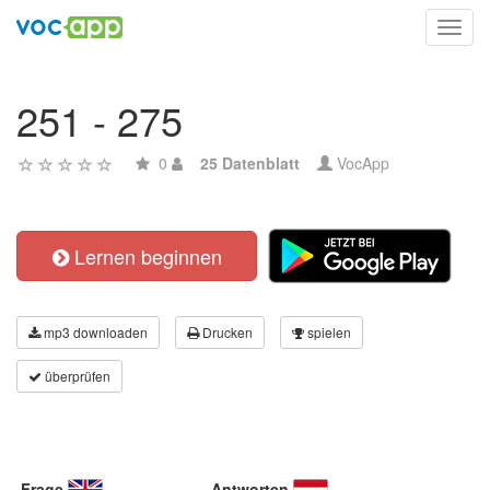
Toggl
navig
251 - 275
0
25 Datenblatt
VocApp
Lernen beginnen
mp3 downloaden
Drucken
spielen
überprüfen
Frage
Antworten