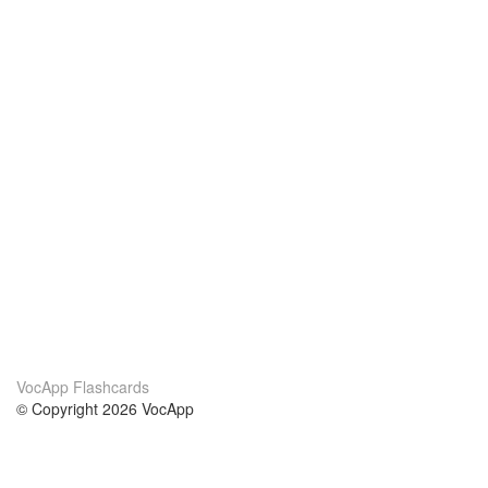
VocApp Flashcards
© Copyright 2026 VocApp
02-798 Mielczarskiego 8/58
Warsaw, Poland (EU)