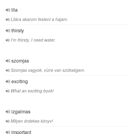
lila
Lilára akarom festeni a hajam.
thirsty
I'm thirsty, I need water.
szomjas
Szomjas vagyok, vízre van szükségem.
exciting
What an exciting book!
izgalmas
Milyen érdekes könyv!
important