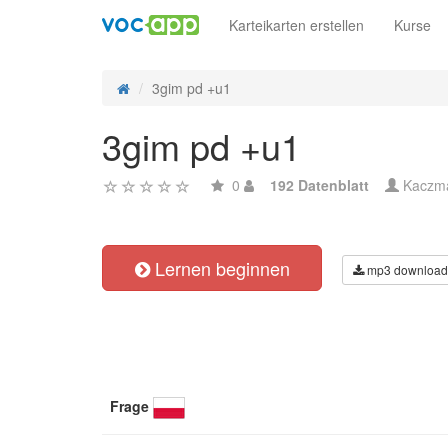
Karteikarten erstellen
Kurse
3gim pd +u1
3gim pd +u1
0
192 Datenblatt
Kaczm
Lernen beginnen
mp3 download
Frage