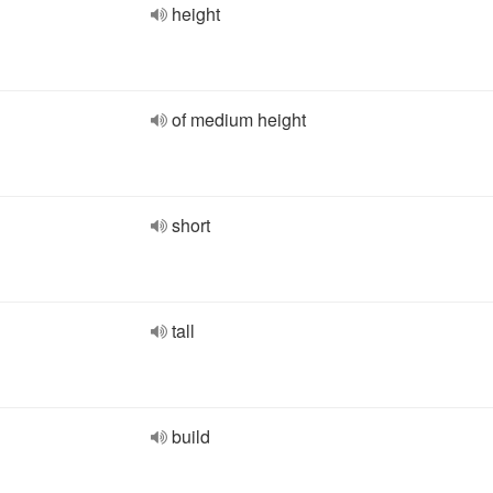
height
of medium height
short
tall
build