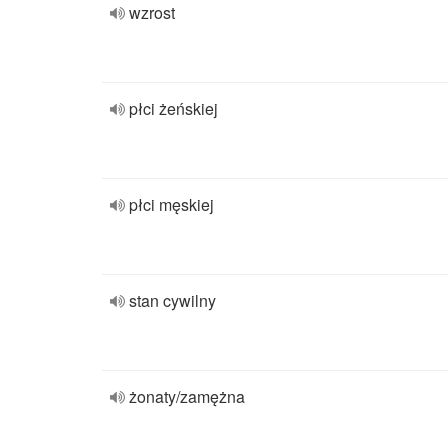
wzrost
płci żeńskiej
płci męskiej
stan cywilny
żonaty/zamężna