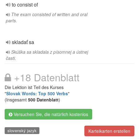
to consist of
The exam consisted of written and oral
parts.
skladať sa
Skúška sa skladala z písomnej a ústnej
časti.
+18 Datenblatt
Die Lektion ist Teil des Kurses
"
Slovak Words: Top 500 Verbs
"
(Insgesamt
500 Datenblatt
)
Versuchen Sie, die natürlich kostenlos
slovenský jazyk
Karteikarten erstellen