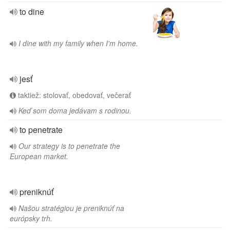
to dine
I dine with my family when I'm home.
jesť
taktiež: stolovať, obedovať, večerať
Keď som doma jedávam s rodinou.
to penetrate
Our strategy is to penetrate the
European market.
preniknúť
Našou stratégiou je preniknúť na
európsky trh.