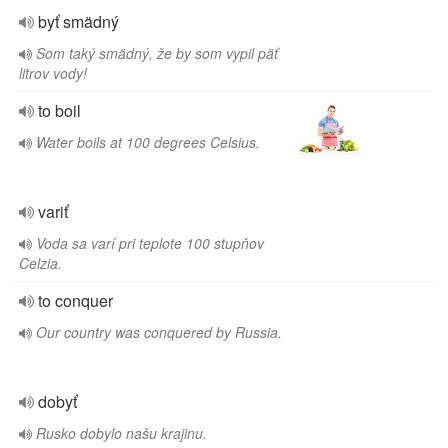
byť smädný
Som taký smädný, že by som vypil päť
litrov vody!
to boil
Water boils at 100 degrees Celsius.
variť
Voda sa varí pri teplote 100 stupňov
Celzia.
to conquer
Our country was conquered by Russia.
dobyť
Rusko dobylo našu krajinu.