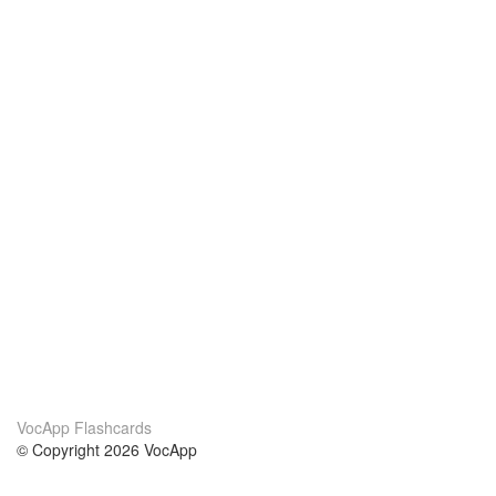
VocApp Flashcards
© Copyright 2026 VocApp
02-798 Mielczarskiego 8/58