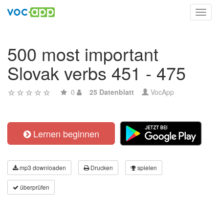
Toggl
navig
500 most important
Slovak verbs 451 - 475
0
25 Datenblatt
VocApp
Lernen beginnen
mp3 downloaden
Drucken
spielen
überprüfen