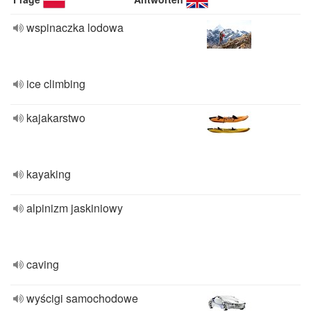
wspinaczka lodowa
ice climbing
kajakarstwo
kayaking
alpinizm jaskiniowy
caving
wyścigi samochodowe