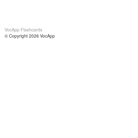
VocApp Flashcards
© Copyright 2026 VocApp
02-798 Mielczarskiego 8/58
Warsaw, Poland (EU)
Wir Über Uns
Bedingungen
unser Team
100% Garantie
Blog
Datenschutzrichtlinie
Vorschriften
In Kontakt Treten
BIPR