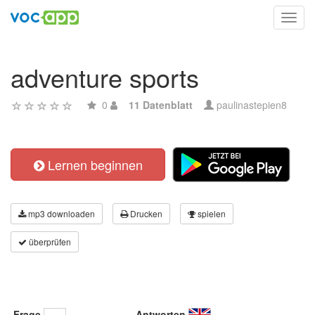
Toggl
navig
adventure sports
0
11 Datenblatt
paulinastepien8
Lernen beginnen
mp3 downloaden
Drucken
spielen
überprüfen
Frage
Antworten