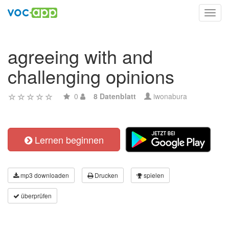
Toggl
navig
agreeing with and
challenging opinions
0
8 Datenblatt
iwonabura
Lernen beginnen
mp3 downloaden
Drucken
spielen
überprüfen