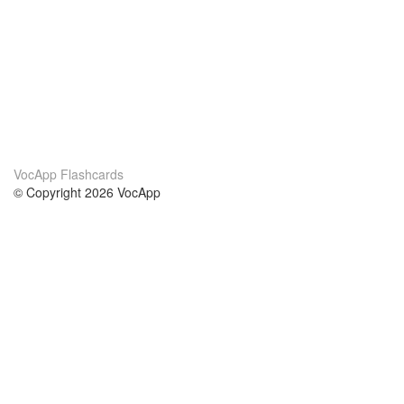
VocApp Flashcards
© Copyright 2026 VocApp
02-798 Mielczarskiego 8/58
Warsaw, Poland (EU)