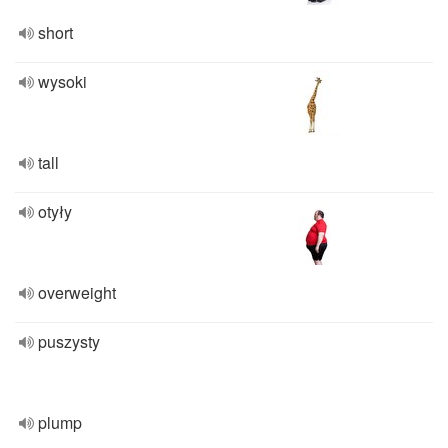
short
wysoki
tall
otyły
overweight
puszysty
plump