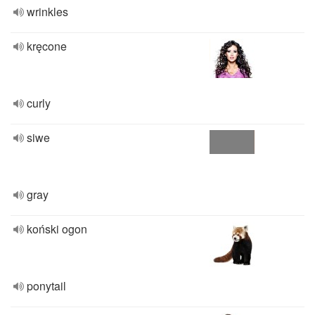
wrinkles
kręcone
curly
siwe
gray
koński ogon
ponytail