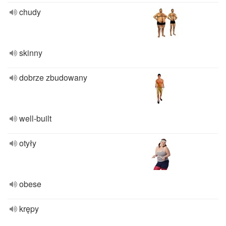
chudy
skinny
dobrze zbudowany
well-built
otyły
obese
krępy