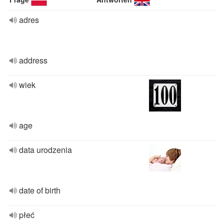
adres
address
wiek
age
data urodzenia
date of birth
płeć