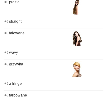
proste
straight
falowane
wavy
grzywka
a fringe
farbowane