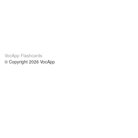
VocApp Flashcards
© Copyright 2026 VocApp
02-798 Mielczarskiego 8/58
Warsaw, Poland (EU)
Wir Über Uns
Bedingungen