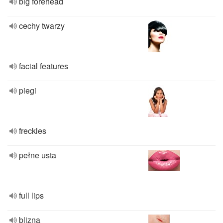
big forehead
cechy twarzy
facial features
piegi
freckles
pełne usta
full lips
blizna