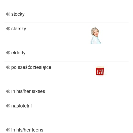
stocky
starszy
elderly
po sześćdziesiątce
in his/her sixties
nastoletni
in his/her teens