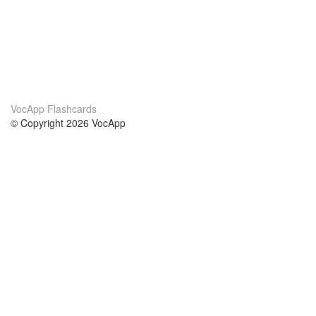
VocApp Flashcards
© Copyright 2026 VocApp
02-798 Mielczarskiego 8/58
Warsaw, Poland (EU)
Wir Über Uns
Bedingungen
unser Team
100% Garantie