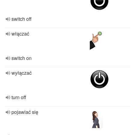
switch off
włączać
switch on
wyłączać
turn off
pojawiać się