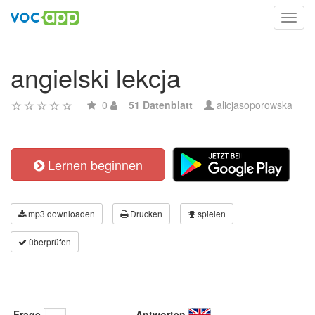
Toggl
navig
angielski lekcja
0
51 Datenblatt
alicjasoporowska
Lernen beginnen
mp3 downloaden
Drucken
spielen
überprüfen
Frage
Antworten