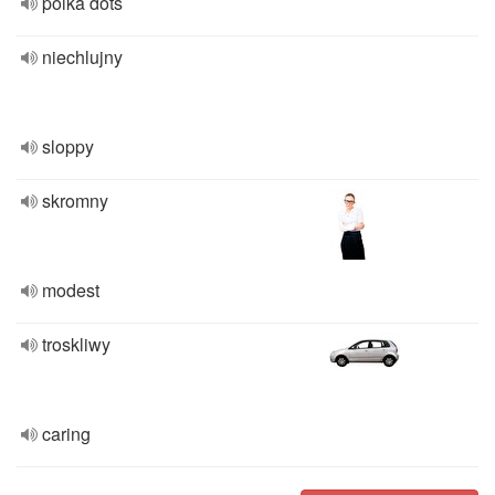
polka dots
niechlujny
sloppy
skromny
modest
troskliwy
caring