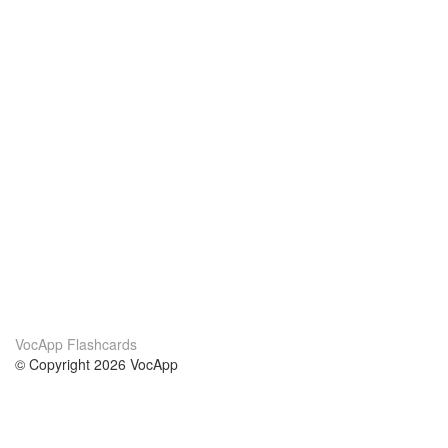
VocApp Flashcards
© Copyright 2026 VocApp
02-798 Mielczarskiego 8/58
Warsaw, Poland (EU)