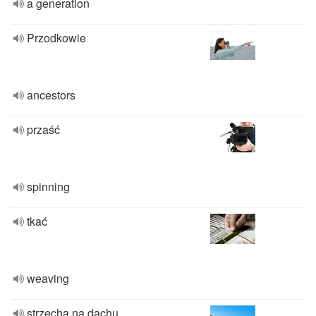
a generation
Przodkowie
ancestors
przaść
spinning
tkać
weaving
strzecha na dachu