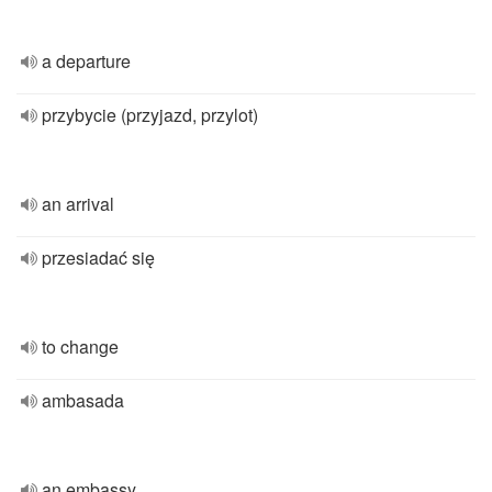
a departure
przybycie (przyjazd, przylot)
an arrival
przesiadać się
to change
ambasada
an embassy