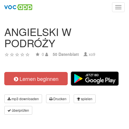
Toggl
navig
ANGIELSKI W
PODRÓŻY
0
50 Datenblatt
xo9
Lernen beginnen
mp3 downloaden
Drucken
spielen
überprüfen