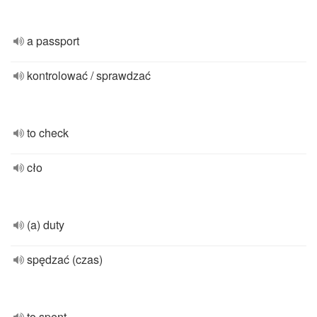
a passport
kontrolować / sprawdzać
to check
cło
(a) duty
spędzać (czas)
to spent