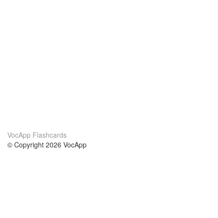
VocApp Flashcards
© Copyright 2026 VocApp
02-798 Mielczarskiego 8/58
Warsaw, Poland (EU)