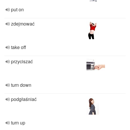
put on
zdejmować
take off
przyciszać
turn down
podgłaśniać
turn up