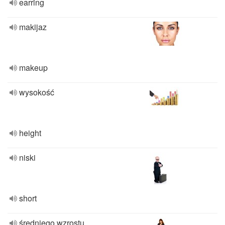
earring
makijaz
makeup
wysokość
height
niski
short
średniego wzrostu