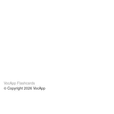
VocApp Flashcards
© Copyright 2026 VocApp
02-798 Mielczarskiego 8/58
Warsaw, Poland (EU)