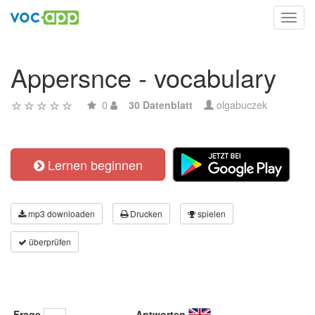
Toggl
navig
Appersnce - vocabulary
0
30 Datenblatt
olgabuczek
Lernen beginnen
mp3 downloaden
Drucken
spielen
überprüfen
Frage
Antworten