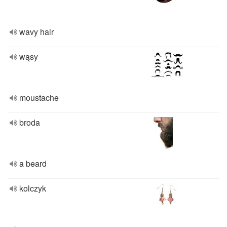
wavy hair
wąsy
moustache
broda
a beard
kolczyk