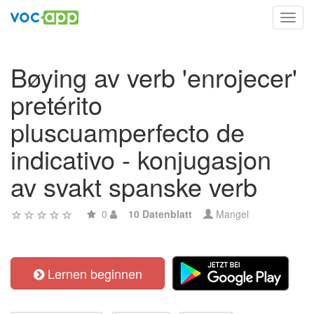
Toggl
navig
Bøying av verb 'enrojecer'
pretérito
pluscuamperfecto de
indicativo - konjugasjon
av svakt spanske verb
0
10 Datenblatt
Mangel
Lernen beginnen