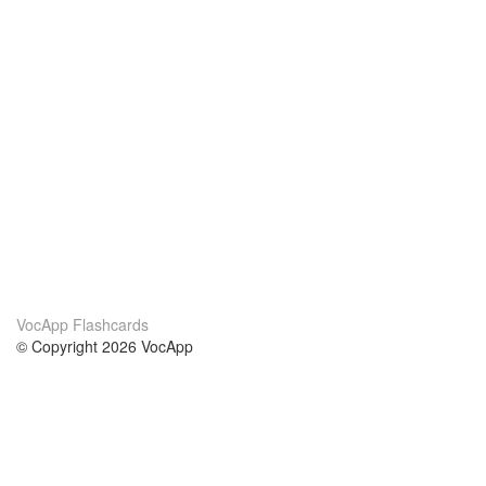
VocApp Flashcards
© Copyright 2026 VocApp
02-798 Mielczarskiego 8/58
Warsaw, Poland (EU)