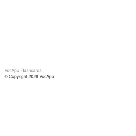
VocApp Flashcards
© Copyright 2026 VocApp
02-798 Mielczarskiego 8/58
Warsaw, Poland (EU)