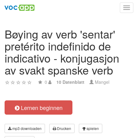
Toggl
navig
Bøying av verb 'sentar'
pretérito indefinido de
indicativo - konjugasjon
av svakt spanske verb
0
10 Datenblatt
Mangel
Lernen beginnen
mp3 downloaden
Drucken
spielen