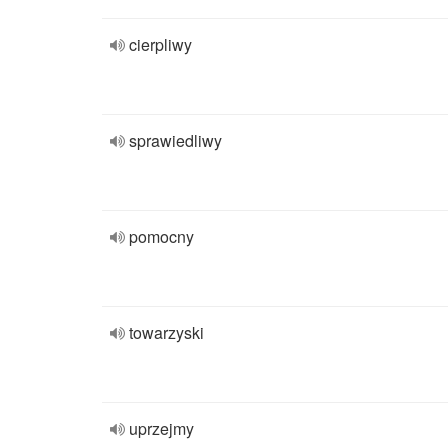
cierpliwy
sprawiedliwy
pomocny
towarzyski
uprzejmy