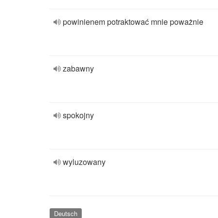
powinienem potraktować mnie poważnie
zabawny
spokojny
wyluzowany
Deutsch