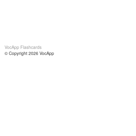
VocApp Flashcards
© Copyright 2026 VocApp
02-798 Mielczarskiego 8/58
Warsaw, Poland (EU)
Wir Über Uns
Bedingungen
unser Team
100% Garantie