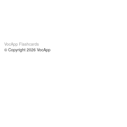
VocApp Flashcards
© Copyright 2026 VocApp
02-798 Mielczarskiego 8/58
Warsaw, Poland (EU)
Wir Über Uns
Bedingungen
unser Team
100% Garantie