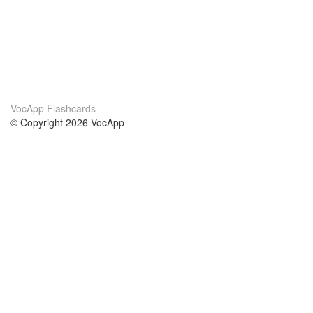
VocApp Flashcards
© Copyright 2026 VocApp
02-798 Mielczarskiego 8/58
Warsaw, Poland (EU)
Wir Über Uns
Bedingungen
unser Team
100% Garantie